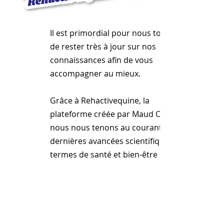
Il est primordial pour nous toutes
de rester très à jour sur nos
connaissances afin de vous
accompagner au mieux.
Grâce à Rehactivequine, la
plateforme créée par Maud Chatel,
nous nous tenons au courant des
dernières avancées scientifiques en
termes de santé et bien-être équin.
Articles, webinaires, podcasts... Ce
site est une mine d'or
d'informations.
Encore un petit cadeau... Avec le